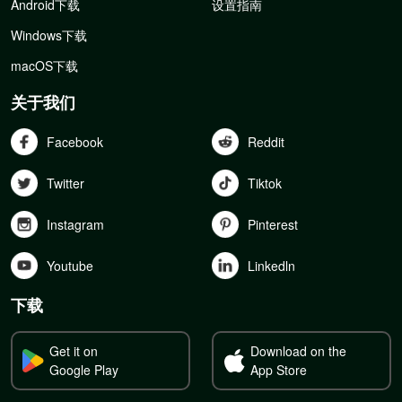
Android下载
设置指南
Windows下载
macOS下载
关于我们
Facebook
Reddit
Twitter
Tiktok
Instagram
Pinterest
Youtube
Linkedln
下载
Get it on
Download on the
Google Play
App Store