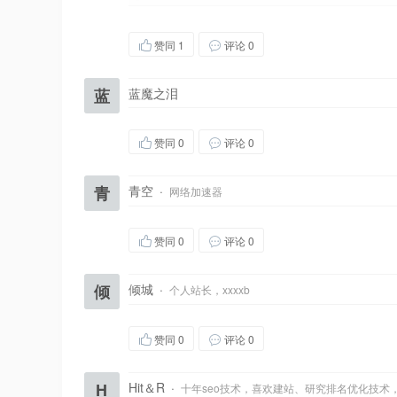
赞同
1
评论 0
蓝
蓝魔之泪
赞同
0
评论 0
青
青空
·
网络加速器
赞同
0
评论 0
倾
倾城
·
个人站长，xxxxb
赞同
0
评论 0
H
Hit＆R
·
十年seo技术，喜欢建站、研究排名优化技术