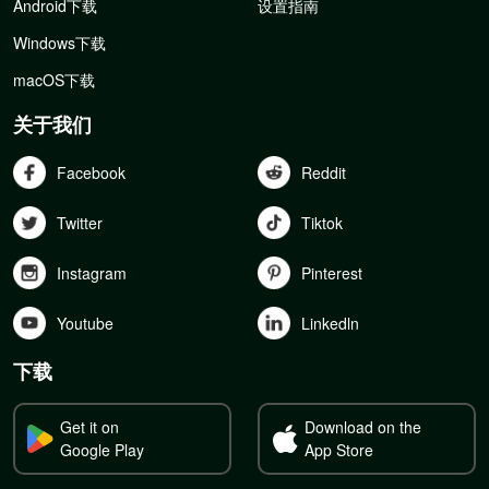
Android下载
设置指南
Windows下载
macOS下载
关于我们
Facebook
Reddit
Twitter
Tiktok
Instagram
Pinterest
Youtube
Linkedln
下载
Get it on
Download on the
Google Play
App Store