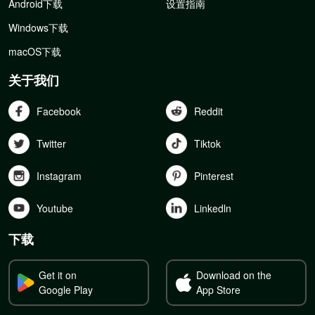
Android下载
设置指南
Windows下载
macOS下载
关于我们
Facebook
Reddit
Twitter
Tiktok
Instagram
Pinterest
Youtube
Linkedln
下载
Get it on
Download on the
Google Play
App Store