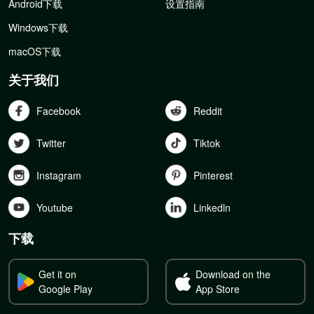
Android下载
设置指南
Windows下载
macOS下载
关于我们
Facebook
Reddit
Twitter
Tiktok
Instagram
Pinterest
Youtube
Linkedln
下载
Get it on
Download on the
Google Play
App Store