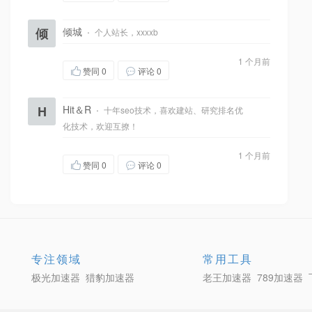
倾
倾城
·
个人站长，xxxxb
1 个月前
赞同
0
评论 0
H
Hit＆R
·
十年seo技术，喜欢建站、研究排名优
化技术，欢迎互撩！
1 个月前
赞同
0
评论 0
专注领域
常用工具
极光加速器
猎豹加速器
老王加速器
789加速器