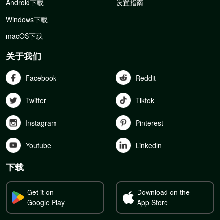
Android下载
设置指南
Windows下载
macOS下载
关于我们
Facebook
Reddit
Twitter
Tiktok
Instagram
Pinterest
Youtube
Linkedln
下载
Get it on
Download on the
Google Play
App Store