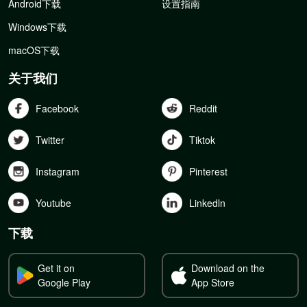
Android下载
设置指南
Windows下载
macOS下载
关于我们
Facebook
Reddit
Twitter
Tiktok
Instagram
Pinterest
Youtube
Linkedln
下载
Get it on
Download on the
Google Play
App Store