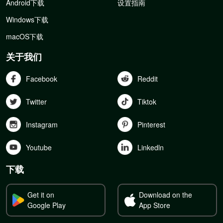
Android下载
设置指南
Windows下载
macOS下载
关于我们
Facebook
Reddit
Twitter
Tiktok
Instagram
Pinterest
Youtube
Linkedln
下载
Get it on
Download on the
Google Play
App Store