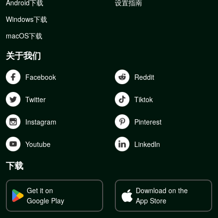
Android下载
设置指南
Windows下载
macOS下载
关于我们
Facebook
Reddit
Twitter
Tiktok
Instagram
Pinterest
Youtube
Linkedln
下载
Get it on
Download on the
Google Play
App Store