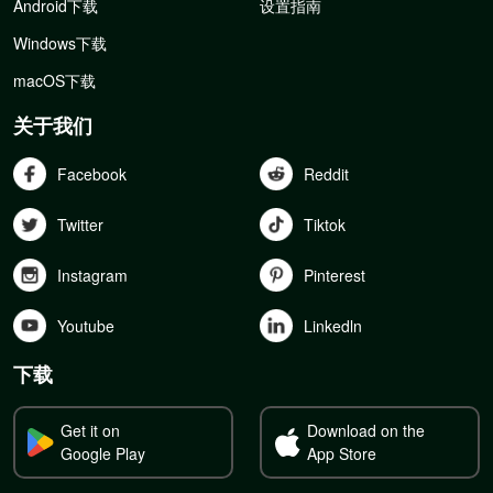
Android下载
设置指南
Windows下载
macOS下载
关于我们
Facebook
Reddit
Twitter
Tiktok
Instagram
Pinterest
Youtube
Linkedln
下载
Get it on
Download on the
Google Play
App Store