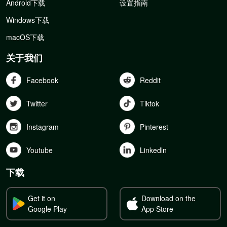
Android下载
设置指南
Windows下载
macOS下载
关于我们
Facebook
Reddit
Twitter
Tiktok
Instagram
Pinterest
Youtube
Linkedln
下载
Get it on
Download on the
Google Play
App Store