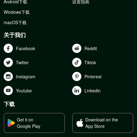
Android下载
设置指南
Windows下载
macOS下载
关于我们
Facebook
Reddit
Twitter
Tiktok
Instagram
Pinterest
Youtube
Linkedln
下载
Get it on
Download on the
Google Play
App Store