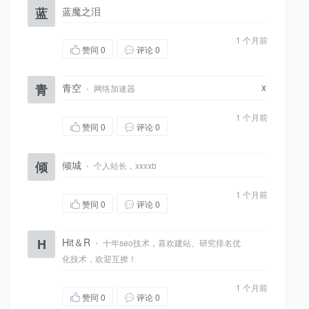
蓝
蓝魔之泪
1 个月前
赞同
0
评论 0
x
青
青空
·
网络加速器
1 个月前
赞同
0
评论 0
倾
倾城
·
个人站长，xxxxb
1 个月前
赞同
0
评论 0
H
Hit＆R
·
十年seo技术，喜欢建站、研究排名优
化技术，欢迎互撩！
1 个月前
赞同
0
评论 0