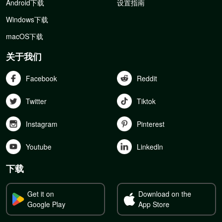
Android下载
设置指南
Windows下载
macOS下载
关于我们
Facebook
Reddit
Twitter
Tiktok
Instagram
Pinterest
Youtube
Linkedln
下载
Get it on
Download on the
Google Play
App Store