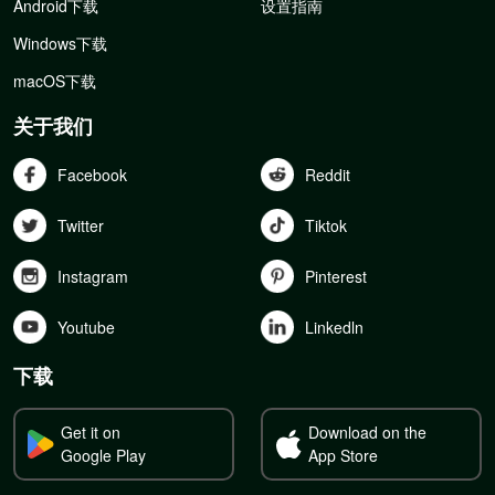
Android下载
设置指南
Windows下载
macOS下载
关于我们
Facebook
Reddit
Twitter
Tiktok
Instagram
Pinterest
Youtube
Linkedln
下载
Get it on
Download on the
Google Play
App Store