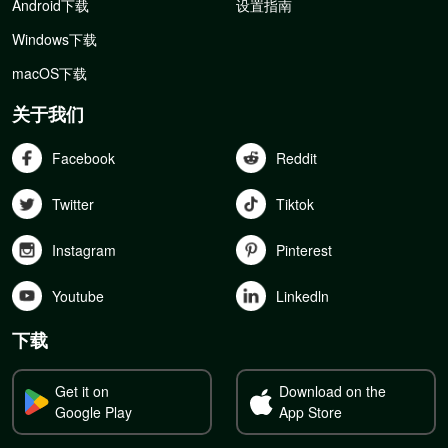
Android下载
设置指南
Windows下载
macOS下载
关于我们
Facebook
Reddit
Twitter
Tiktok
Instagram
Pinterest
Youtube
Linkedln
下载
Get it on
Download on the
Google Play
App Store