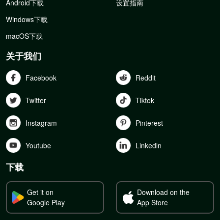
Android下载
设置指南
Windows下载
macOS下载
关于我们
Facebook
Reddit
Twitter
Tiktok
Instagram
Pinterest
Youtube
Linkedln
下载
Get it on
Download on the
Google Play
App Store