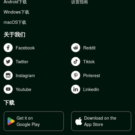
Android下载
设置指南
Windows下载
macOS下载
关于我们
Facebook
Reddit
Twitter
Tiktok
Instagram
Pinterest
Youtube
Linkedln
下载
Get it on
Download on the
Google Play
App Store