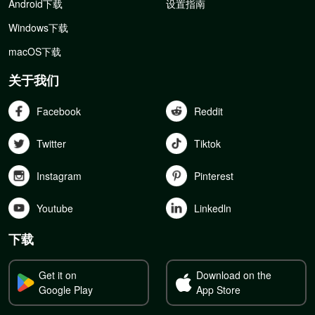
Android下载
设置指南
Windows下载
macOS下载
关于我们
Facebook
Reddit
Twitter
Tiktok
Instagram
Pinterest
Youtube
Linkedln
下载
Get it on
Download on the
Google Play
App Store