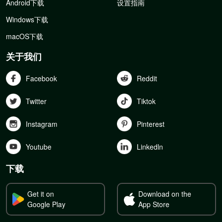
Android下载
设置指南
Windows下载
macOS下载
关于我们
Facebook
Reddit
Twitter
Tiktok
Instagram
Pinterest
Youtube
Linkedln
下载
Get it on
Download on the
Google Play
App Store