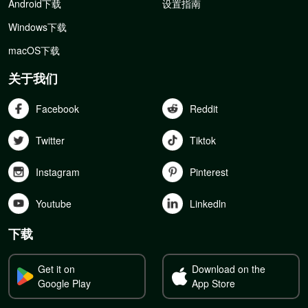
Android下载
设置指南
Windows下载
macOS下载
关于我们
Facebook
Reddit
Twitter
Tiktok
Instagram
Pinterest
Youtube
Linkedln
下载
Get it on
Download on the
Google Play
App Store