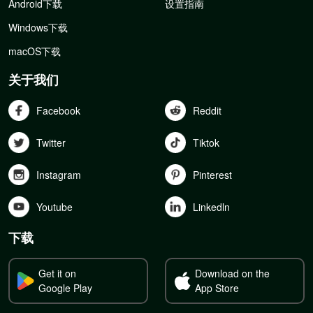
Android下载
设置指南
Windows下载
macOS下载
关于我们
Facebook
Reddit
Twitter
Tiktok
Instagram
Pinterest
Youtube
Linkedln
下载
Get it on
Download on the
Google Play
App Store