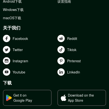
Android下载
设置指南
Windows下载
macOS下载
关于我们
Facebook
Reddit
Twitter
Tiktok
Instagram
Pinterest
Youtube
Linkedln
下载
Get it on
Download on the
Google Play
App Store