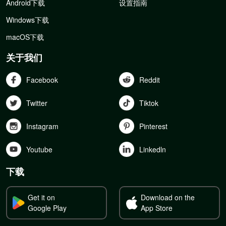
Android下载
设置指南
Windows下载
macOS下载
关于我们
Facebook
Reddit
Twitter
Tiktok
Instagram
Pinterest
Youtube
Linkedln
下载
Get it on
Download on the
Google Play
App Store