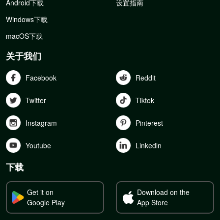
Android下载
设置指南
Windows下载
macOS下载
关于我们
Facebook
Reddit
Twitter
Tiktok
Instagram
Pinterest
Youtube
Linkedln
下载
Get it on
Download on the
Google Play
App Store