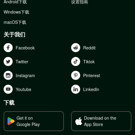
Android下载
设置指南
Windows下载
macOS下载
关于我们
Facebook
Reddit
Twitter
Tiktok
Instagram
Pinterest
Youtube
Linkedln
下载
Get it on
Download on the
Google Play
App Store