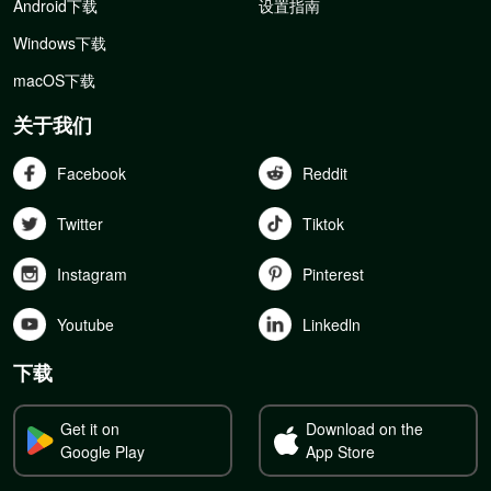
Android下载
设置指南
Windows下载
macOS下载
关于我们
Facebook
Reddit
Twitter
Tiktok
Instagram
Pinterest
Youtube
Linkedln
下载
Get it on
Download on the
Google Play
App Store