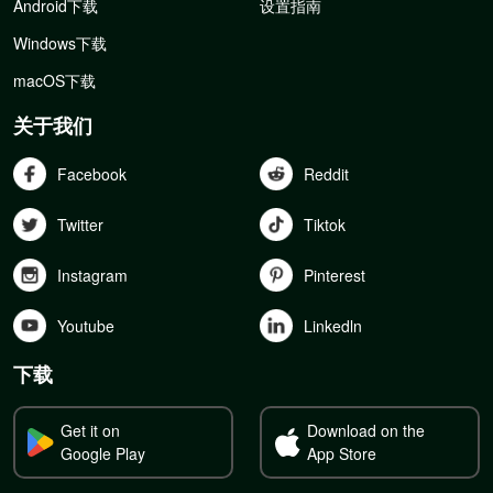
Android下载
设置指南
Windows下载
macOS下载
关于我们
Facebook
Reddit
Twitter
Tiktok
Instagram
Pinterest
Youtube
Linkedln
下载
Get it on
Download on the
Google Play
App Store