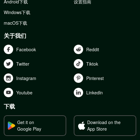
Android下载
设置指南
Windows下载
macOS下载
关于我们
Facebook
Reddit
Twitter
Tiktok
Instagram
Pinterest
Youtube
Linkedln
下载
Get it on
Download on the
Google Play
App Store