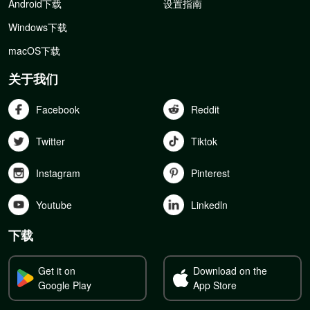
Android下载
设置指南
Windows下载
macOS下载
关于我们
Facebook
Reddit
Twitter
Tiktok
Instagram
Pinterest
Youtube
Linkedln
下载
Get it on
Download on the
Google Play
App Store