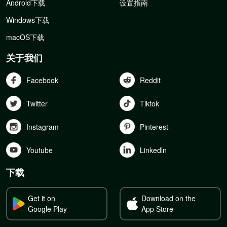
Android下载
设置指南
Windows下载
macOS下载
关于我们
Facebook
Reddit
Twitter
Tiktok
Instagram
Pinterest
Youtube
Linkedln
下载
Get it on
Download on the
Google Play
App Store