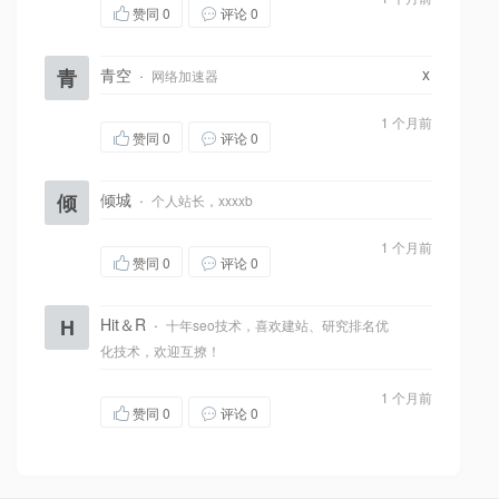
赞同
0
评论 0
x
青
青空
·
网络加速器
1 个月前
赞同
0
评论 0
倾
倾城
·
个人站长，xxxxb
1 个月前
赞同
0
评论 0
H
Hit＆R
·
十年seo技术，喜欢建站、研究排名优
化技术，欢迎互撩！
1 个月前
赞同
0
评论 0