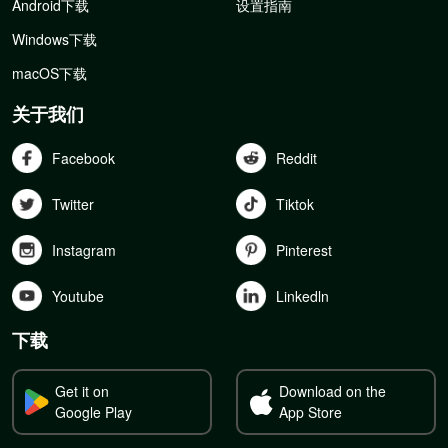
Android下载
设置指南
Windows下载
macOS下载
关于我们
Facebook
Reddit
Twitter
Tiktok
Instagram
Pinterest
Youtube
Linkedln
下载
Get it on
Download on the
Google Play
App Store