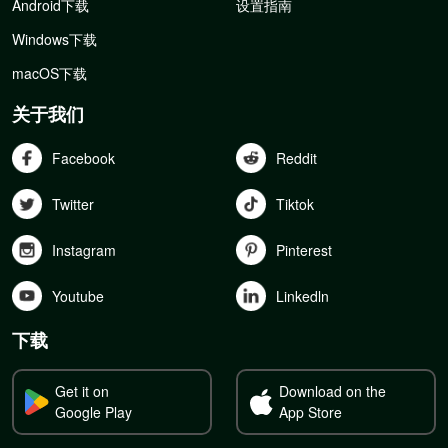
Android下载
设置指南
Windows下载
macOS下载
关于我们
Facebook
Reddit
Twitter
Tiktok
Instagram
Pinterest
Youtube
Linkedln
下载
Get it on
Download on the
Google Play
App Store