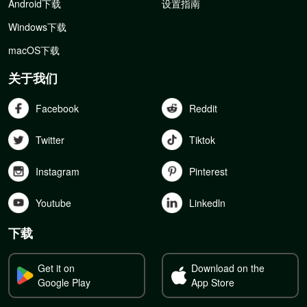
Android下载
设置指南
Windows下载
macOS下载
关于我们
Facebook
Reddit
Twitter
Tiktok
Instagram
Pinterest
Youtube
Linkedln
下载
Get it on
Download on the
Google Play
App Store